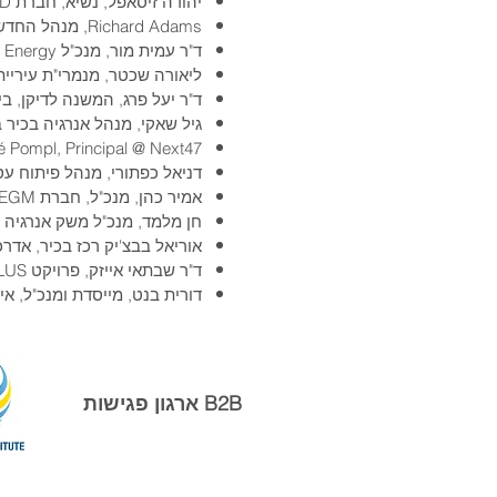
יהודה זיסאפל, נשיא, חברת RAD
Richard Adams, מנהל החדשנות, NREL
ד"ר עמית מור, מנכ"ל Eco Energy ומרצה בכיר במרכז הבינתחומי הרצליה
ליאורה שכטר, מנמרי"ת עיריית
ד"ר יעל פרג, המשנה לדיקן, 
גיל שאקי, מנהל אנרגיה בכיר
é Pompl, Principal @ Next47
דניאל כפתורי, מנהל פיתוח עסקי
אמיר כהן, מנכ"ל, חברת EGM
חן מלמד, מנכ"ל משק אנרגיה 
אוריאל בבצ'יק רכז בכיר, אדרכ
ד"ר שבתאי אייזק, פרויקט ZERO PLUS האירופי ומרצה בכיר באוניברסיטת בן גוריון
דורית בנט, מייסדת ומנכ"ל, א
ארגון פגישות B2B