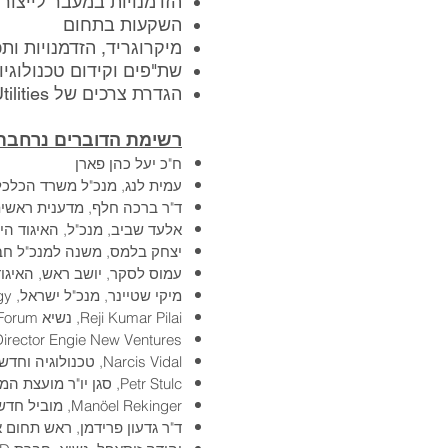
הזדמנויות במעבר לייצור 
השקעות בתחום
מיקרוגריד, הזדמנויות ות
שת"פים וקידום טכנולוגיו
הגדרת צרכים של Utilities בעולם
רשימת הדוברים נרחבת 
ח"כ יעל כהן פארן
עמית לנג, מנכ"ל משרד הכלכ
ד"ר ברכה חלף, מדענית ראשי
אלעד שביב, מנכ"ל, האיגוד ה
יצחק בלמס, משנה למנכ"ל ח
עמוס לסקר, יושב ראש, האיגו
מיקי שטיינר, מנכ"ל ישראל, Innogy
Reji Kumar Pilai, נשיא India Smart Grid Forum ויו"ר Global Smart Grid Federation
irector Engie New Ventures
Narcis Vidal, טכנולוגיה וחדשנות, חברת ENEL
Petr Stulc, סגן יו"ר מועצת המנהלים, CEZ ESCO
Manöel Rekinger, מוביל חדשנות ELIA
ד"ר גדעון פרידמן, ראש תחום